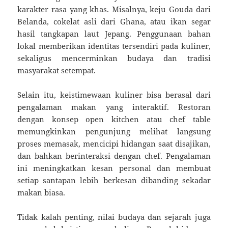
karakter rasa yang khas. Misalnya, keju Gouda dari
Belanda, cokelat asli dari Ghana, atau ikan segar
hasil tangkapan laut Jepang. Penggunaan bahan
lokal memberikan identitas tersendiri pada kuliner,
sekaligus mencerminkan budaya dan tradisi
masyarakat setempat.
Selain itu, keistimewaan kuliner bisa berasal dari
pengalaman makan yang interaktif. Restoran
dengan konsep open kitchen atau chef table
memungkinkan pengunjung melihat langsung
proses memasak, mencicipi hidangan saat disajikan,
dan bahkan berinteraksi dengan chef. Pengalaman
ini meningkatkan kesan personal dan membuat
setiap santapan lebih berkesan dibanding sekadar
makan biasa.
Tidak kalah penting, nilai budaya dan sejarah juga